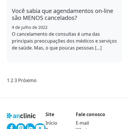
Você sabia que agendamentos on-line
são MENOS cancelados?
4 de julho de 2022
O cancelamento de consultas é uma das
principais preocupações dos médicos e serviços
de saúde. Mas, o que poucas pessoas […]
Paginação
1
2
3
Próximo
de
posts
Site
Fale conosco
Início
E-mail