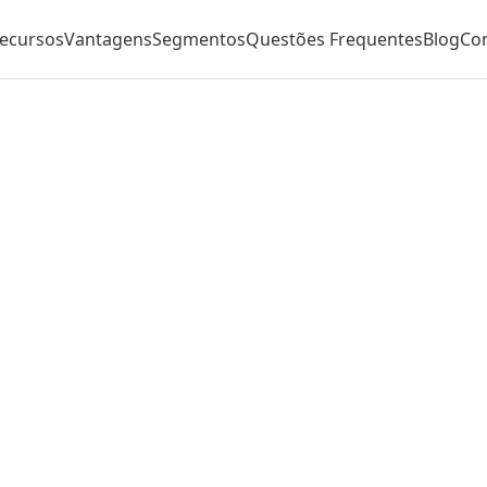
ecursos
Vantagens
Segmentos
Questões Frequentes
Blog
Co