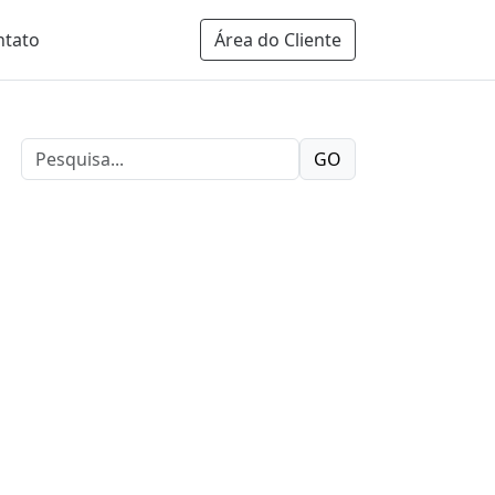
ntato
Área do Cliente
GO