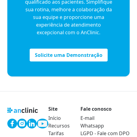
qualificado aos pacientes. Simplifique
sua rotina, melhore a colaboração da
sua equipe e proporcione uma
experiência de atendimento
excepcional com o AnClinic.
Solicite uma Demonstração
Site
Fale conosco
Início
E-mail
Recursos
Whatsapp
Tarifas
LGPD - Fale com DPO